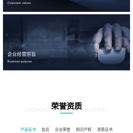
Corporate values
企业经营宗旨
Business purpose
荣誉资质
HONOR AND QUALIFICATION
产品证书
会员
企业荣誉
知识产权
资质证书