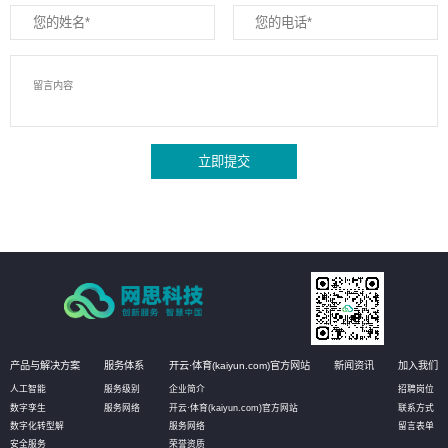
立即提交
产品与解决方案
服务体系
开云·体育(kaiyun.com)官方网站
新闻资讯
加入我们
人工智能
服务级别
企业简介
招聘岗位
数字孪生
服务网络
开云·体育(kaiyun.com)官方网站
联系方式
数字化转型解
服务网络
留言表单
安全服务
荣誉资质