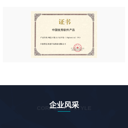
企业风采
CORPORATE STYLE