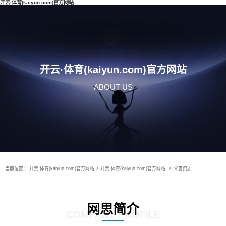
开云·体育(kaiyun.com)官方网站
开云·体育(kaiyun.com)官方网站
ABOUT US
当前位置：
开云·体育(kaiyun.com)官方网站
>
开云·体育(kaiyun.com)官方网站
>
荣誉资质
网思简介
COMPANY PROFILE