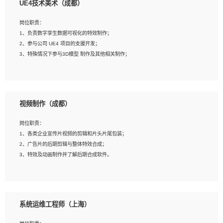
UE4技术美术（成都）
2、熟练掌握 Unity3D 程序开发，精通 C# 语言开发；
3、具有大量插件的使用调试经历，开发测试过 UWP 端程序者优先；
岗位职责：
4、有良好的沟通能力和团队合作意识；
1、负责数字孪生数据可视化的特效制作；
5、开发过 HoloLens 程序者优先。
2、参与公司 UE4 项目的支援开发；
3、特殊情况下参与3D模型 制作及其他相关制作；
岗位要求：
1、全日制本科以上学历，美术、动画相关专业毕业，具有相关效果制作经验2年以
视频制作（成都）
上；
2、熟练掌握 Particle 或 Niagara 制作特效模块；
岗位职责：
3、想象力丰富, 有一定的艺术审美深度；
1、各类企业宣传片视频的剪辑和片头片尾包装；
4、有良好的场景特效搭建功底；
2、广告片的后期剪辑与整体特效合成；
5、熟悉 3Ds Max 或者 Maya；
3、特效及动画制作并了解后期合成软件。
6、有良好的沟通能力和团队合作意识；
7、参与过建筑结构表现相关项目者优先
岗位要求：
1、热爱影视，责任心强，有强烈的兴趣和后期制作的主观能动性；
系统运维工程师（上海）
2、熟练使用After Effect、Photo Shop、熟练掌握视频剪辑和特效包装软件；
3、能对影片后期进行整体调色控制，具备一定审美感；