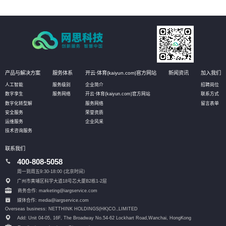
产品与解决方案
服务体系
开云·体育(kaiyun.com)官方网站
新闻资讯
加入我们
人工智能
服务级别
企业简介
招聘岗位
数字孪生
服务网络
开云·体育(kaiyun.com)官方网站
联系方式
数字化转型解
服务网络
留言表单
安全服务
荣誉资质
运维服务
企业风采
技术咨询服务
联系我们
400-808-5058
周一到周五9:30-18:00 (北京时间）
广州市黄埔区科学大道18号芯大厦B2栋1-2层
商务合作: marketing@iargservice.com
媒体合作: media@iargservice.com
Overseas business: NETTHINK HOLDINGS(HK)CO.,LIMITED
Add: Unit 04-05, 16F, The Broadway No.54-62 Lockhart Road,
Wanchai, HongKong