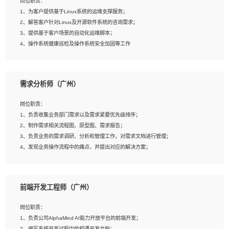
岗位职责：
4、在剪辑上会思考，有一定编导思维；
1、为客户提供基于Linux系统的运维支撑服务；
5、踏实， 勤奋，愿意在工作中不断学习，提高自我；
2、解答客户针对Linux及开源软件系统的咨询需求；
6、能与同事友好相处。
3、提供基于客户场景的自动化运维脚本；
4、操作系统健康巡检及操作系统安全加固等工作
岗位要求：
需求分析师（广州）
1、全日制本科计算机相关专业毕业，3年以上相关工作经验；
2、精通linux操作系统的运行维护，具有故障处理的能力
岗位职责：
3、熟练使用脚本语言，shell/python任一种，熟练使用Ansible
1、负责收集业务部门需求以及需求紧要优先级排序；
4、熟悉linux常见服务、中间件的基本原理、部署以及故障处理，如：Mysql、
2、制作需求相关流程图、原型图、需求报告；
Apache、Nginx、Zabbix、Kafka等
3、负责业务的需求调研、分析和管理工作，对需求文档进行管理；
5、熟悉主流虚拟化技术，如：VMware、KVM
4、发现业务操作流程中的痛点，并提出对应的解决方案；
6、具备网络方面的基础知识，熟悉常见的网络协议，如TCP/IP，转发原理，路由优
5、完成其他上级领导交予的任务和工作。
先级等
7、了解容器技术，熟悉docker或podman
8、有良好的文档编写能力和沟通能力，有RHCE证书优先
前端开发工程师（广州）
岗位要求：
1、本科以上学历，一年以上需求分析相关经验者优先；
岗位职责：
2、熟悉产品及需求规划工具，如:Axure、Xmind、MS Project等；
1、负责公司AlphaMind AI能力开放平台的前端开发；
3、具备良好的交流协调能力，有较强的责任感、工作积极主动；
2、编写系统开发过程中的相遇开发文档；