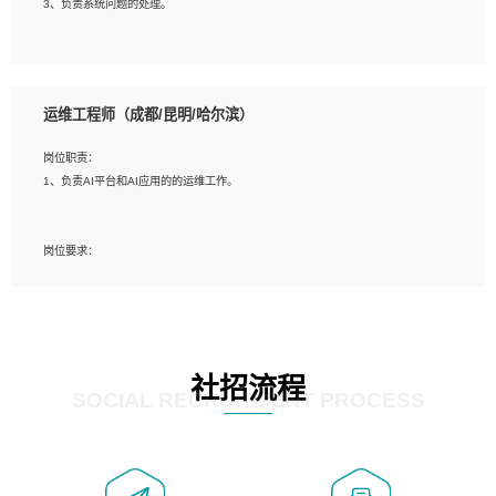
3、负责系统问题的处理。
5、必须有实际的生产环境系统维护经验。
6、有中国移动安全态势系统相关项目经验优先考虑。
岗位要求：
1、精通java编程，熟悉vue和jsp编程；
运维工程师（成都/昆明/哈尔滨）
2、熟悉linux命令；
3、熟练使用springmvc、springcloud、webservice等框架进行开发；
岗位职责：
4、熟练使用oracle、mysql进行开发；
1、负责AI平台和AI应用的的运维工作。
5、熟悉流程开发如使用activiti；
6、计算机相关专业本科以上学历，3年以上开发工作经验。
岗位要求：
1、计算机相关专业，大专以上学历，2年以上开发运维工作经验；
2、必须具备的能力：有丰富的运维开发和K8S运维经验；熟悉K8S、Git、docker
等相关工具使用；熟练掌握Linux环境下的Shell语言 ；工作责任感强、具有良好的
沟通能力、服务意识；
3、掌握Linux环境下的Python编程语言；
社招流程
4、掌握DevOps思想、方法和流程。Jenkins工具使用；
SOCIAL RECRUITMENT PROCESS
5、掌握常见中间件配置与优化，如mysql、nginx等；
6、掌握服务器的维护，熟悉linux系统的常用操作；
7、掌握和第三方系统API接口的维护操作，和安全漏洞扫描的修复工作。