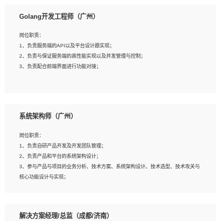
1、本科以上相关专业毕业，拥有三年以上相关数据工作经验经验。
Golang开发工程师（广州）
2、熟悉PostgreSQL、redis、MongoDB、ElasticSearch等开源数据库运维管理，
拥有开发经验优先。
岗位职责：
3、熟悉Oracle、MySQL、SQLServer中一种或多种优先。
1、负责服务端的API以及平台设计跟实现；
4、熟悉Hadoop、HBASE、Spark等大数据平台优先。
2、负责与保证服务端的高性能实现以及并发管理与控制；
5、熟悉linux或任意一种unix操作系统，如有较强操作系统侧工作经验者优先。
3、负责配合前端界面进行功能对接；
6、具备丰富的项目实施经验，较强的自我学习能力。
7、责任心强，为人友好，沟通能力强，具有良好的团队意识。
岗位要求：
1、本科及以上学历，计算机相关专业；
系统架构师（广州）
2、1年以上Golang开发工作经验，能独立完成相应项目开发；
3、基础扎实、熟悉数据结构与算法，熟悉多线程、多进程、IO复用等并发编程思维
岗位职责：
与实现，熟悉常用开源框架及设计模式；
1、负责自研产品开发及开发团队管理；
4、熟悉Golang、连接池、消息队列等组件使用、熟悉后端开发、测试、调试流程
2、负责产品和平台的系统架构设计；
跟工具使用；
3、参与产品与项目的业务分析、技术方案、系统架构设计、技术选型、技术攻关与
5、对技术有激情，喜欢钻研，能快速接受和掌握新技术，学习能力和工作责任心
核心功能设计与实现；
强，良好的沟通表达能力和团队协作能力。
4、根据业务及技术发展，做前瞻性的技术分析、研究及应用；
5、根据业务架构设计与业务需求，上接业务设计下接系统设计，编写系统概要设
计，指导技术骨干进行系统详细设计。
解决方案经理/总监（成都/济南）