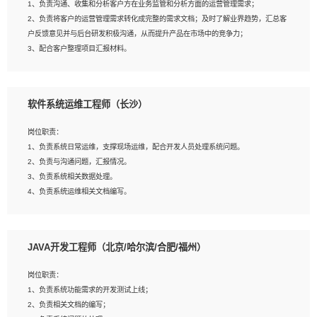
1、负责沟通、收集和分析客户方在业务监管和分析方面的运营管理需求；
4、熟悉OPENCV、HALCON等常用图像处理软件，熟练进行图像处理；
2、负责将客户的运营管理需求转化成完整的需求文档；及时了解业界趋势，汇总客
5、熟悉主流的分类算法、聚类算法和关联分析算法原理，能熟练使用神经网络算法
户反馈意见并与后台研发积极沟通，从而提升产品在市场中的竞争力；
的进行业务建模；
3、配合客户整理项目汇报材料。
6、对OCR领域有深入的研究，熟悉模型调参，压缩和整型化方法；
7、熟悉mysql、oracle、MongoDB、redis等其中一种数据库使用。
岗位要求：
软件系统运维工程师（长沙）
1、3年以上运营或解决方案的工作经验。
2、具备良好的逻辑能力、沟通能力和文字处理能力，能够从海量数据中发现关键特
岗位职责：
征，可独立提出完整的优化方案,并推动方案执行达成结果；熟练使用PPT、
1、负责系统日常运维，支撑现场运维，配合开发人员处理系统问题。
WORD、EXCEL等办公软件；
2、负责与沟通问题，汇报情况。
3、深入理解公司各项AI产品和技术信息；具有较强的文档编写能力，能独立撰写
3、负责系统相关数据处理。
PPT、方案建议书等，面试时需携带个人制作的专业PPT文件进行展示。
4、负责系统运维相关文档编写。
5、负责现场对接客户，沟通事项。
JAVA开发工程师（北京/哈尔滨/合肥/福州）
岗位要求：
1、计算机相关专业本科以上学历，1年以上软件系统运维经验。
岗位职责：
2、精通linux命令。
1、负责系统功能需求的开发测试上线；
3、熟悉oracle、mysql 数据库。
2、负责相关文档的编写；
4、善于沟通，具有良好的团队合作精神和协作能力。