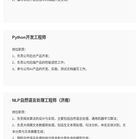
4、有较强的系统需求分析、文档编写能力、沟通能力；
5、具备与多团队合作的经验，良好团队协作精神；
岗位要求：
1、全日制本科及以上学历，计算机相关专业毕业，一年以上前端开发工作经验；
2、熟练掌握HTML、CSS、JavaScript等web相关技术；
Python开发工程师
3、熟悉react/vue/angular任何一种前端框架，熟悉react优先；
4、熟悉webpack配置和git操作；
岗位职责：
5、善于沟通，具有团队意识；
1、负责公司后台产品开发；
2、负责公司后端产品的性能调优工作；
3、参与公司AI产品的开发、实施、测试文档编写工作。
岗位要求:
1、计算机相关专业，本科及以上学历，2年以上后端开发经验，有过运营商项目经
NLP自然语言处理工程师（济南）
验的更佳；
2、熟练python编程语言，熟悉服务端开发流程，熟悉常见的算法和数据结构；
岗位职责：
3、熟悉数据库开发，熟悉Mysql、Oracle、MongoDb数据库应用开发其中一种；
1、负责相关算法的设计与实现，主要包括自然语言处理、通用机器学习算法；
4、熟悉Python Wed框架（Django/Flask...）代码能力优秀，熟悉编码规范和具备
2、负责大规模文本数据库处理，包括生文本预处理，句法分析，命名实体识别，文
良好的文档编写能力）；
本分类与文本摘要生成；
5、沟通表达能力强，具备团队协作能力。
3、跟踪自然语言处理的前沿技术和业界先进的模型应用；