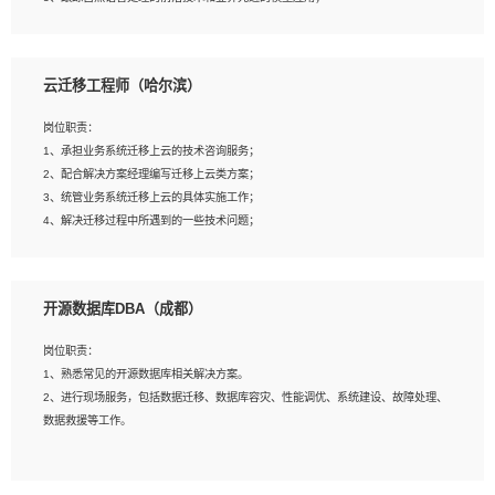
4、负责问答系统的搭建和知识图谱的建立；
云迁移工程师（哈尔滨）
岗位要求：
1、1年及以上自然语言处理方向研究或工作经验，统招本科及以上学历；
岗位职责：
2、熟悉tensorflow，keras，pytorch等常规深度学习框架，快速根据客户需求实现
1、承担业务系统迁移上云的技术咨询服务；
有效的模型；
2、配合解决方案经理编写迁移上云类方案；
3、熟悉掌握至少一种编程语言，如：Python，Java；
3、统管业务系统迁移上云的具体实施工作；
4、 熟悉NLP相关算法与实现；
4、解决迁移过程中所遇到的一些技术问题；
5、至少有一次及以上问答系统的项目实践，熟悉问答系统全流程开发者优先；
6、有较强的问题分析和处理能力，良好的团队合作意识；
7、 参与过相关竞赛或科研项目者优先。
岗位要求：
开源数据库DBA（成都）
1、专科及以上学历，三年以上工作经验，计算机等相关专业；
2、具备常见业务系统资源评估、部署优化和故障排查的能力；
岗位职责：
3、熟悉常见操作系统、存储、网络、 IO 等相关原理；
1、熟悉常见的开源数据库相关解决方案。
4、具有迁移工具实操经验，具备P2V、V2V迁移能力；
2、进行现场服务，包括数据迁移、数据库容灾、性能调优、系统建设、故障处理、
5、熟练华为、VMware虚拟化、云计算及云存储技术；
数据救援等工作。
6、熟悉主流数据库、应用服务器、中间件部署架构和运维方法；
7、具备资源池迁移、应用及数据迁移、异构数据迁移相关经验；
8、具有HCIE/H3CIE/VMware/阿里云等云计算方向认证者优先；
岗位要求：