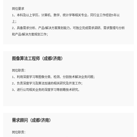
岗位要求
岗位要求：
1、本科及以上学历，计算机、数学、统计学等相关专业，同行业工作经验5年以
1、全日制统招本科及以上学历，计算机相关专业毕业，5年以上开发工作经验；
上；
2、具有扎实的java编程功底和良好的编码习惯，有分布式、多线程及高并发系统开
2、具备需求分析、产品/解决方案策划能力，可独立完成需求调研、需求整理与分析
发经验和性能调优经验尤佳；熟悉JVM调优；掌握基础中间件、基础架构方案和云
和产品/解决方案规划工作；
平台、云产品功能特性，熟练使用相关平台的功能和了解其背后实现机制；
3、逻辑缜密，对用户产品/解决方案体验敏感，对数据敏感，有产品/解决方案意
3、精通主流开发框架经验，精通一门主流开发语言；熟悉主流开源框架源码；
识，有主见，以数据为驱动，以结果为导向；
4、具有一定的大中型项目参与经验，有中间件、基础组件和框架的研发经验，具备
4、具有丰富的AI产品/解决方案解决方案经验，能够针对客户的需求，快速响应输出
研发管理流程建设经验；
图像算法工程师（成都/济南）
相关的解决方案，包括视频分析、图像识别、NLP、OCR、机器学习等；
5、熟悉Spring、Mybatis等开源框架和常用apache组件,熟悉Web服务端开发的各
5、具备AI技术背景，掌握TensorFlow、PyTorch、Spark MLlib、SK-Learn等常见
种常用框架和技术Springboot、Shiro、springcloud等；熟悉Linux常用命令和了解
岗位职责：
AI算法框架，对人脸识别、目标检测、图像识别、OCR、NLP等AI算法有深刻理
常用脚本语言，较丰富的线上系统运维经验，复杂问题排查思路清晰。
1、利用深度学习等图像分类、检测、分割技术解决业务问题；
解。具有AI平台级产品/解决方案从业经验者优先。具有大数据技术背景者优先；
2、负责深度学习及算法加速的相关研究及开发工作；
6、具备良好的客户意识与沟通能力，善于学习思考、创新与团队协作，认真负责、
3、进行公司相关业务的深度学习等前瞻技术研究。
执行力与抗压力强。
岗位要求：
1、统招本科以上学历，图形图像、计算机或数学相关专业；
需求顾问（成都/济南）
2、2年以上图像处理开发经验，熟悉python和spark开发；
3、熟练使用TensorFlow、Theano、Keras 及 Caffe 任意一种主流深度学习框架搭
岗位职责：
建深度学习系统环境；