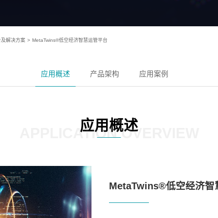
台及解决方案
>
MetaTwins®低空经济智慧运管平台
应用概述
产品架构
应用案例
应用概述
APPLICATION OVERVIEW
MetaTwins®低空经济