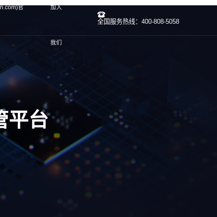
n.com)官
加入
全国服务热线：400-808-5058
我们
运管平台