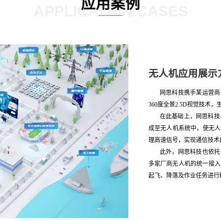
应用案例
APPLICATION CASES
无人机应用展示
网思科技携手某运营商
360度全景2.5D视觉技
在此基础上，网思科技
成至无人机系统中，使无人
理高速信号，实现通信技术
此外，网思科技也依托
多家厂商无人机的统一接入
起飞、降落及作业任务进行