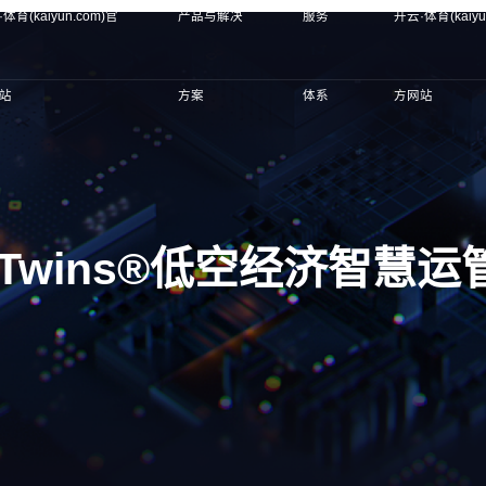
体育(kaiyun.com)官
产品与解决
服务
开云·体育(kaiyu
站
方案
体系
方网站
aTwins®低空经济智慧