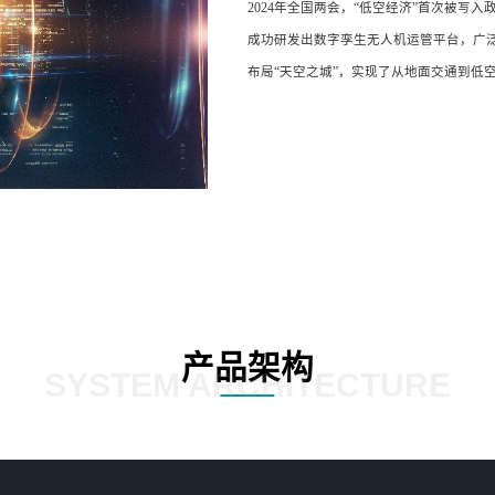
2024年全国两会，“低空经济”首次被
成功研发出数字孪生无人机运管平台，广
布局“天空之城”，实现了从地面交通到低
产品架构
SYSTEM ARCHITECTURE