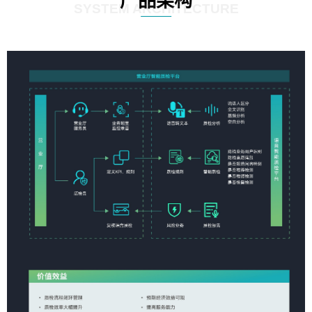
产品架构
SYSTEM ARCHITECTURE