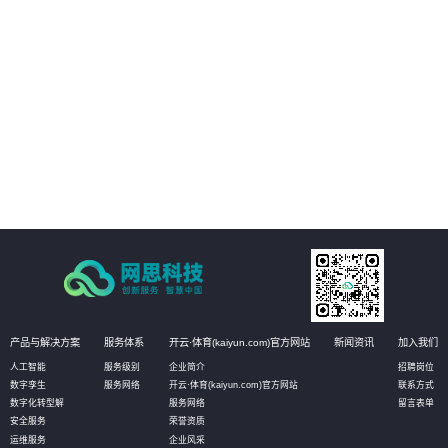
03
人工质检方式得以优化。通过自动化和智能化的质检流程，企业可以大幅减少
人力投入和时间成本，从而降低运营成本。同时，智能质检还能帮助企业更好
地管理客户资源和优化服务流程，进一步提高经济效益。
04
加强风险防控，提升安全管理水平：营业厅智能质检解决方案还能实现对服务
过程中的风险点进行实时监控和预警。通过智能分析客户与营业员的对话内
容，系统能够及时发现潜在的风险因素，如欺诈行为、客户投诉等，并提醒企
业进行及时处理。这有助于企业加强风险防控，提升安全管理水平，确保营业
厅的正常运营和客户的安全。
产品与解决方案
服务体系
开云·体育(kaiyun.com)官方网站
新闻资讯
加入我们
人工智能
服务级别
企业简介
招聘岗位
数字孪生
服务网络
开云·体育(kaiyun.com)官方网站
联系方式
数字化转型解
服务网络
留言表单
安全服务
荣誉资质
运维服务
企业风采