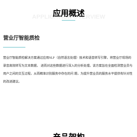
应用概述
APPLICATION OVERVIEW
营业厅智能质检
营业厅智能质检解决方案通过应用NLP（自然语言处理）技术和语音转写引擎，将营业厅现场的
录音高效转写为文本数据， 进而对这些数据进行深入的分析处理。该方案旨在全面检测营业员与
用户之间的交互过程，从而精准识别服务中存在的问 题，为提升营业员的服务水平提供有针对性
的改进建议。