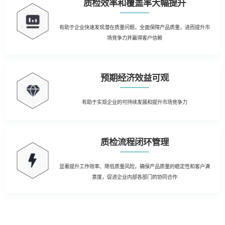
质检效率和覆盖率大幅提升
有助于企业快速发现潜在质量问题，全面保障产品质量，进而提升市
场竞争力并赢得客户信赖
预期经济效益可观
有助于实现企业的可持续发展和提升市场竞争力
质检流程闭环管理
显著提升工作效率、降低质量风险，确保产品质量的稳定性和客户满
意度，促进企业内部各部门的协同合作