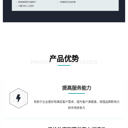
产品优势
PRODUCT ADVANTAGES
提高服务能力
有助于企业更好地满足客户需求，提升客户满意度，增强品牌影响力
和市场竞争力