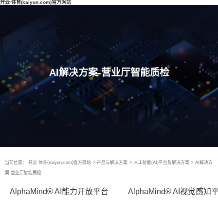
开云·体育(kaiyun.com)官方网站
AI解决方案-营业厅智能质检
当前位置：
开云·体育(kaiyun.com)官方网站
>
产品与解决方案
>
人工智能(AI)平台及解决方案
>
AI解决方
案-营业厅智能质检
AlphaMind® AI能力开放平台
AlphaMind® AI视觉感知