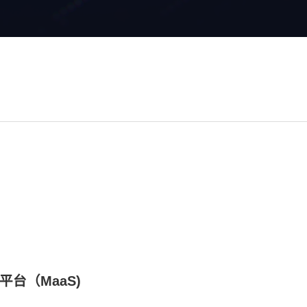
理平台（MaaS)