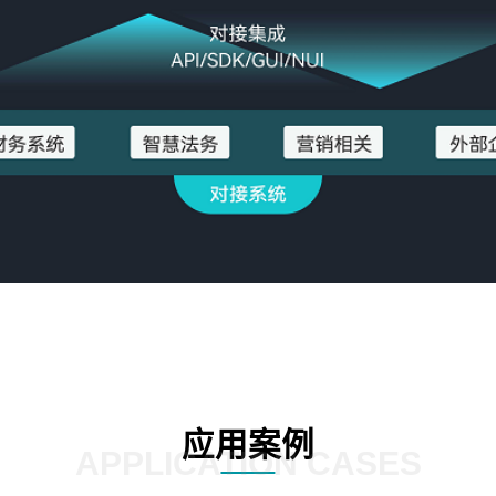
应用案例
APPLICATION CASES