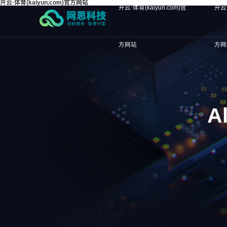
开云·体育(kaiyun.com)官方网站
开云·体育(kaiyun.com)官
开云·
方网站
方网
A