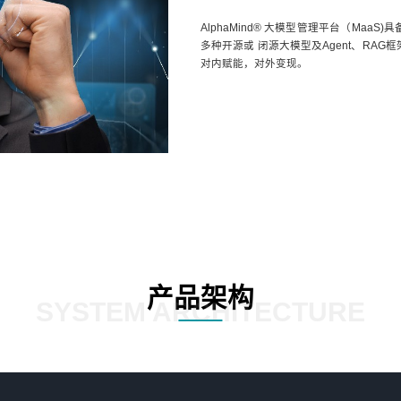
AlphaMind® 大模型管理平台（Ma
多种开源或 闭源大模型及Agent、R
对内赋能，对外变现。
产品架构
SYSTEM ARCHITECTURE