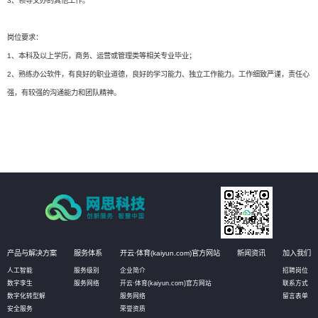
3、领导交办的其他工作。
岗位要求：
1、本科及以上学历，商务、运营或管理类等相关专业毕业；
2、熟练办公软件，有良好的职业道德，良好的学习能力、独立工作能力。工作细致严谨，责任心
强，有较强的沟通能力和团队精神。
产品与解决方案
服务体系
开云·体育(kaiyun.com)官方网站
新闻资讯
加入我们
人工智能
服务级别
企业简介
招聘岗位
数字孪生
服务网络
开云·体育(kaiyun.com)官方网站
联系方式
数字化转型解
服务网络
留言表单
安全服务
荣誉资质