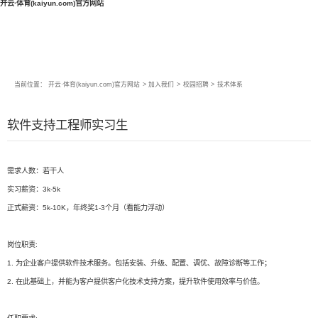
开云·体育(kaiyun.com)官方网站
当前位置：
开云·体育(kaiyun.com)官方网站
>
加入我们
>
校园招聘
>
技术体系
软件支持工程师实习生
需求人数：若干人
实习薪资：3k-5k
正式薪资：5k-10K，年终奖1-3个月（看能力浮动）
岗位职责:
1. 为企业客户提供软件技术服务。包括安装、升级、配置、调优、故障诊断等工作；
2. 在此基础上，并能为客户提供客户化技术支持方案，提升软件使用效率与价值。